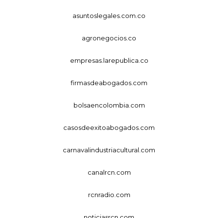
asuntoslegales.com.co
agronegocios.co
empresas.larepublica.co
firmasdeabogados.com
bolsaencolombia.com
casosdeexitoabogados.com
carnavalindustriacultural.com
canalrcn.com
rcnradio.com
noticiasrcn.com