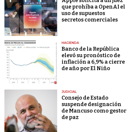
Apple solicita a un juez
que prohíba a OpenAI el
uso de supuestos
secretos comerciales
HACIENDA
Banco de la República
elevó su pronóstico de
inflación a 6,9% a cierre
de año por El Niño
JUDICIAL
Consejo de Estado
suspende designación
de Mancuso como gestor
de paz