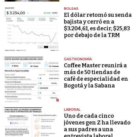
BOLSAS
El dólar retomó su senda
bajista y cerró en a
$3.204,61, es decir, $25,83
por debajo de la TRM
GASTRONOMÍA
Coffee Master reunirá a
más de 50 tiendas de
café de especialidad en
Bogotá y la Sabana
LABORAL
Uno de cada cinco
jóvenes gen Z ha llevado
a sus padres a una
entrevista laboral