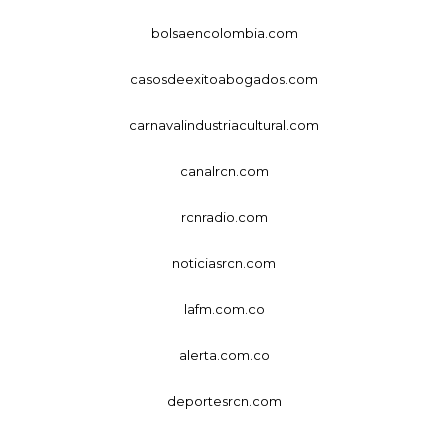
bolsaencolombia.com
casosdeexitoabogados.com
carnavalindustriacultural.com
canalrcn.com
rcnradio.com
noticiasrcn.com
lafm.com.co
alerta.com.co
deportesrcn.com