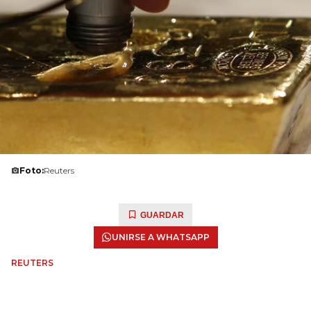
Foto:
Reuters
GUARDAR
UNIRSE A WHATSAPP
REUTERS