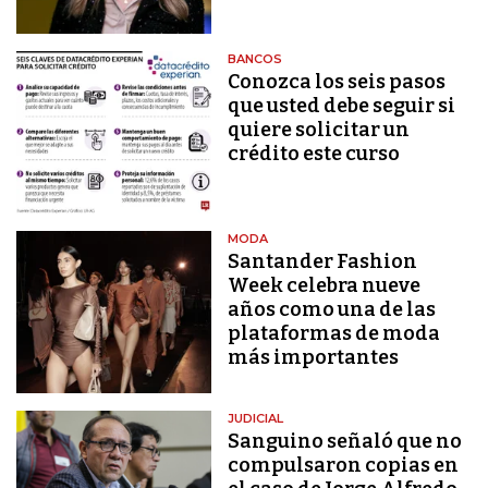
BANCOS
Conozca los seis pasos
que usted debe seguir si
quiere solicitar un
crédito este curso
MODA
Santander Fashion
Week celebra nueve
años como una de las
plataformas de moda
más importantes
JUDICIAL
Sanguino señaló que no
compulsaron copias en