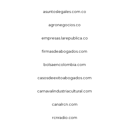
asuntoslegales.com.co
agronegocios.co
empresas.larepublica.co
firmasdeabogados.com
bolsaencolombia.com
casosdeexitoabogados.com
carnavalindustriacultural.com
canalrcn.com
rcnradio.com