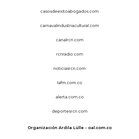
casosdeexitoabogados.com
carnavalindustriacultural.com
canalrcn.com
rcnradio.com
noticiasrcn.com
lafm.com.co
alerta.com.co
deportesrcn.com
Organización Ardila Lülle - oal.com.co