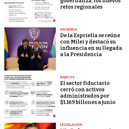
gobernanza, los nuevos
retos regionales
HACIENDA
De la Espriella se reúne
con Milei y destacó su
influencia en su llegada
a la Presidencia
BANCOS
El sector fiduciario
cerró con activos
administrados por
$1.169 billones a junio
LEGISLACIÓN