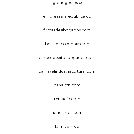
agronegocios.co
empresas.larepublica.co
firmasdeabogados.com
bolsaencolombia.com
casosdeexitoabogados.com
carnavalindustriacultural.com
canalrcn.com
rcnradio.com
noticiasrcn.com
lafm.com.co