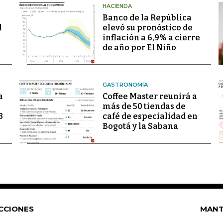
HACIENDA
Banco de la República
l
elevó su pronóstico de
inflación a 6,9% a cierre
de año por El Niño
GASTRONOMÍA
a
Coffee Master reunirá a
más de 50 tiendas de
3
café de especialidad en
Bogotá y la Sabana
CCIONES
MANT