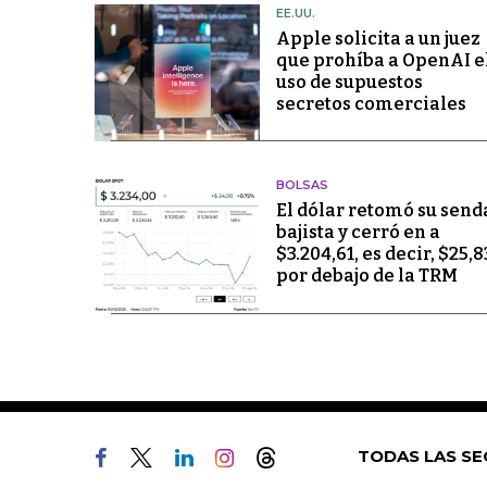
EE.UU.
Apple solicita a un juez
que prohíba a OpenAI e
uso de supuestos
secretos comerciales
BOLSAS
El dólar retomó su send
bajista y cerró en a
$3.204,61, es decir, $25,8
por debajo de la TRM
TODAS LAS SE