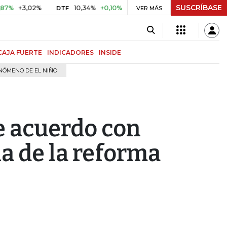
SUSCRÍBASE
+3,02%
10,34%
+0,10%
+0,98%
$ 416,81
+$ 0,05
+0,
DTF
VER MÁS
UVR
CAJA FUERTE
INDICADORES
INSIDE
NÓMENO DE EL NIÑO
e acuerdo con
a de la reforma