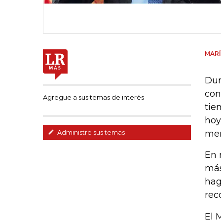
MARÍ
Dur
con
Agregue a sus temas de interés
tie
hoy
men
Administre sus temas
En 
más
hag
rec
El 