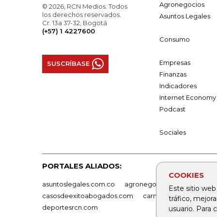
Agronegocios
© 2026, RCN Medios. Todos
los derechos reservados.
Asuntos Legales
Cr. 13a 37-32, Bogotá
(+57) 1 4227600
Consumo
Empresas
SUSCRÍBASE
Finanzas
Indicadores
Internet Economy
Podcast
Sociales
PORTALES ALIADOS:
COOKIES
asuntoslegales.com.co
agronegocios.co
empresas
Este sitio web
casosdeexitoabogados.com
carnavalindustriacultur
tráfico, mejor
deportesrcn.com
usuario. Para