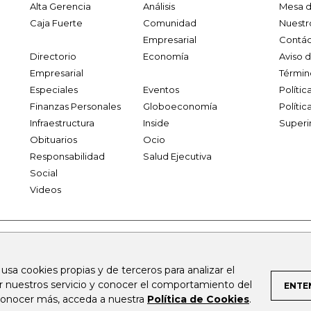
Alta Gerencia
Análisis
Mesa d
Caja Fuerte
Comunidad
Nuestr
Empresarial
Contác
Directorio
Economía
Aviso 
Empresarial
Términ
Especiales
Eventos
Políti
Finanzas Personales
Globoeconomía
Polític
Infraestructura
Inside
Superi
Obituarios
Ocio
Responsabilidad
Salud Ejecutiva
Social
Videos
.larepublica.co
firmasdeabogados.com
bolsaencolombia.com
 usa cookies propias y de terceros para analizar el
al.com
canalrcn.com
rcnradio.com
noticiasrcn.com
lafm.c
ar nuestros servicio y conocer el comportamiento del
ENTE
 conocer más, acceda a nuestra
Política de Cookies
.