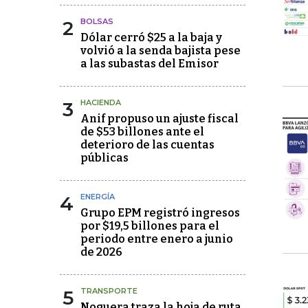
2
BOLSAS
Dólar cerró $25 a la baja y
volvió a la senda bajista pese
a las subastas del Emisor
3
HACIENDA
Anif propuso un ajuste fiscal
de $53 billones ante el
deterioro de las cuentas
públicas
4
ENERGÍA
Grupo EPM registró ingresos
por $19,5 billones para el
periodo entre enero a junio
de 2026
5
TRANSPORTE
Noguera traza la hoja de ruta