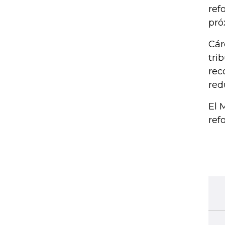
ref
pró
Cár
tri
rec
red
El 
ref