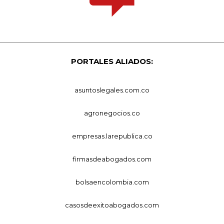
PORTALES ALIADOS:
asuntoslegales.com.co
agronegocios.co
empresas.larepublica.co
firmasdeabogados.com
bolsaencolombia.com
casosdeexitoabogados.com