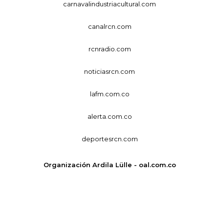
carnavalindustriacultural.com
canalrcn.com
rcnradio.com
noticiasrcn.com
lafm.com.co
alerta.com.co
deportesrcn.com
Organización Ardila Lülle - oal.com.co