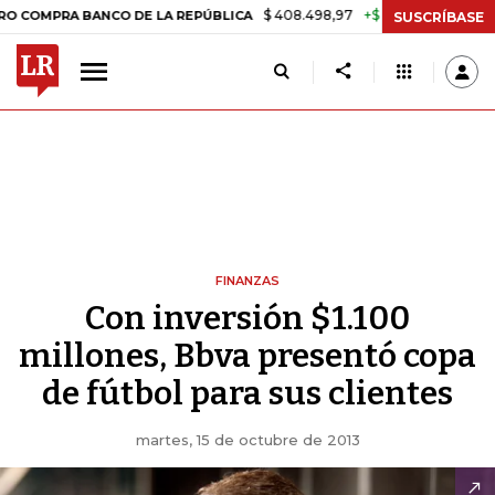
$ 408.498,97
+$ 8.753,81
+2,19%
PRA BANCO DE LA REPÚBLICA
TA
SUSCRÍBASE
FINANZAS
Con inversión $1.100
millones, Bbva presentó copa
de fútbol para sus clientes
martes, 15 de octubre de 2013