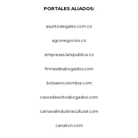
PORTALES ALIADOS:
asuntoslegales.com.co
agronegocios.co
empresas.larepublica.co
firmasdeabogados.com
bolsaencolombia.com
casosdeexitoabogados.com
carnavalindustriacultural.com
canalrcn.com