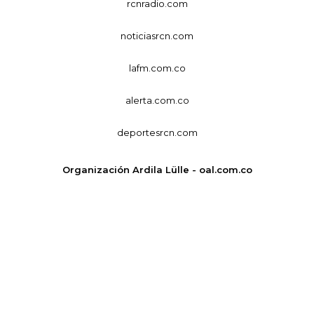
rcnradio.com
noticiasrcn.com
lafm.com.co
alerta.com.co
deportesrcn.com
Organización Ardila Lülle - oal.com.co