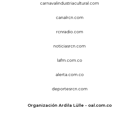
carnavalindustriacultural.com
canalrcn.com
rcnradio.com
noticiasrcn.com
lafm.com.co
alerta.com.co
deportesrcn.com
Organización Ardila Lülle - oal.com.co