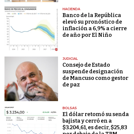
HACIENDA
Banco de la República
elevó su pronóstico de
inflación a 6,9% a cierre
de año por El Niño
JUDICIAL
Consejo de Estado
suspende designación
de Mancuso como gestor
de paz
BOLSAS
El dólar retomó su senda
bajista y cerró en a
$3.204,61, es decir, $25,83
por debajo de la TRM