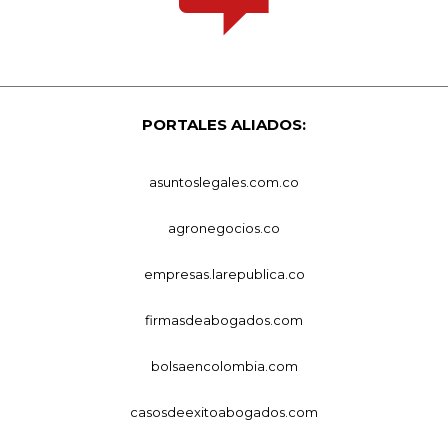
PORTALES ALIADOS:
asuntoslegales.com.co
agronegocios.co
empresas.larepublica.co
firmasdeabogados.com
bolsaencolombia.com
casosdeexitoabogados.com