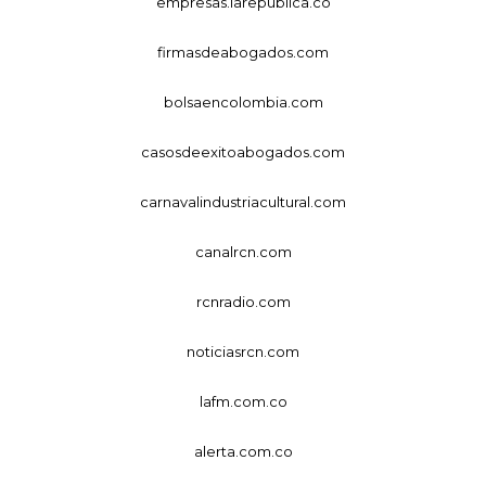
empresas.larepublica.co
firmasdeabogados.com
bolsaencolombia.com
casosdeexitoabogados.com
carnavalindustriacultural.com
canalrcn.com
rcnradio.com
noticiasrcn.com
lafm.com.co
alerta.com.co