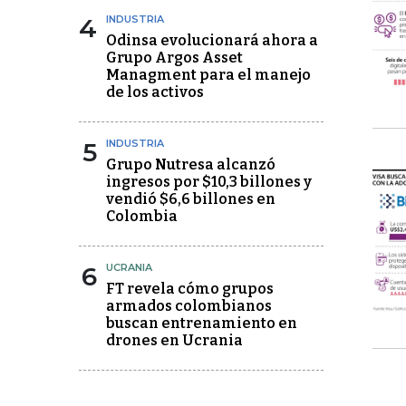
4
INDUSTRIA
Odinsa evolucionará ahora a
Grupo Argos Asset
Managment para el manejo
de los activos
5
INDUSTRIA
Grupo Nutresa alcanzó
ingresos por $10,3 billones y
vendió $6,6 billones en
Colombia
6
UCRANIA
FT revela cómo grupos
armados colombianos
buscan entrenamiento en
drones en Ucrania