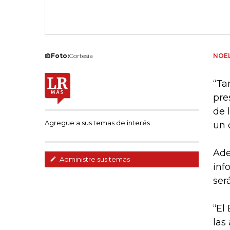
Foto:
Cortesia
NOEL
“Ta
pre
de 
Agregue a sus temas de interés
un 
Ade
Administre sus temas
inf
ser
“El
las