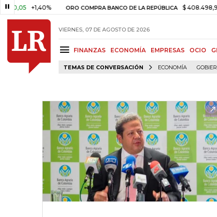
,05
+1,40%
$ 408.498,97
+$ 
ORO COMPRA BANCO DE LA REPÚBLICA
VIERNES, 07 DE AGOSTO DE 2026
FINANZAS
ECONOMÍA
EMPRESAS
OCIO
G
TEMAS DE CONVERSACIÓN
ECONOMÍA
GOBIE