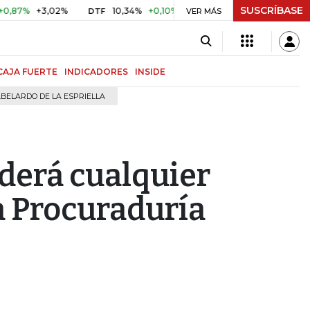
SUSCRÍBASE
%
+3,02%
10,34%
+0,10%
+0,98%
$ 416,91
+$ 0,05
DTF
VER MÁS
UVR
CAJA FUERTE
INDICADORES
INSIDE
BELARDO DE LA ESPRIELLA
derá cualquier
a Procuraduría