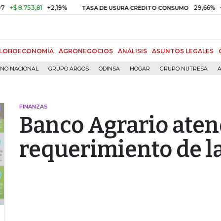
8.753,81
+2,19%
29,66%
+0,87
TASA DE USURA CRÉDITO CONSUMO
LOBOECONOMÍA
AGRONEGOCIOS
ANÁLISIS
ASUNTOS LEGALES
RNO NACIONAL
GRUPO ARGOS
ODINSA
HOGAR
GRUPO NUTRESA
A
FINANZAS
Banco Agrario aten
requerimiento de l