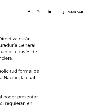
GUARDAR
irectiva están
uraduría General
 banco a través de
ciera.
olicitud formal de
a Nación, la cual
l poder presentar
rol requieran en