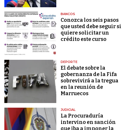
BANCOS
Conozca los seis pasos
que usted debe seguir si
quiere solicitar un
crédito este curso
DEPORTE
El debate sobre la
gobernanza de la Fifa
sobrevivirá a la tregua
en la reunión de
Marruecos
JUDICIAL
La Procuraduría
intervino en sanción
que iba a imponer la