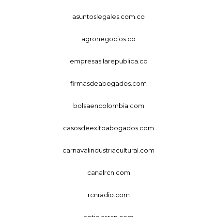
asuntoslegales.com.co
agronegocios.co
empresas.larepublica.co
firmasdeabogados.com
bolsaencolombia.com
casosdeexitoabogados.com
carnavalindustriacultural.com
canalrcn.com
rcnradio.com
noticiasrcn.com