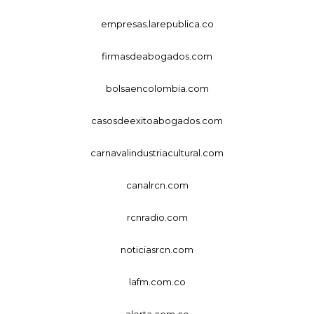
empresas.larepublica.co
firmasdeabogados.com
bolsaencolombia.com
casosdeexitoabogados.com
carnavalindustriacultural.com
canalrcn.com
rcnradio.com
noticiasrcn.com
lafm.com.co
alerta.com.co