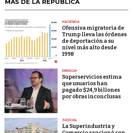
MÁS DE LA REPÚBLICA
HACIENDA
Ofensiva migratoria de
Trump lleva las órdenes
de deportación a su
nivel más alto desde
1998
ENERGÍA
Superservicios estima
que usuarios han
pagado $24,9 billones
por obras inconclusas
JUDICIAL
La Superindustria y
Comercio sancionó con