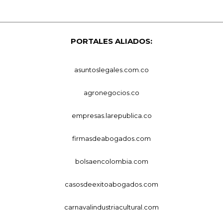
PORTALES ALIADOS:
asuntoslegales.com.co
agronegocios.co
empresas.larepublica.co
firmasdeabogados.com
bolsaencolombia.com
casosdeexitoabogados.com
carnavalindustriacultural.com