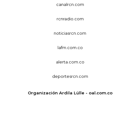
canalrcn.com
rcnradio.com
noticiasrcn.com
lafm.com.co
alerta.com.co
deportesrcn.com
Organización Ardila Lülle - oal.com.co