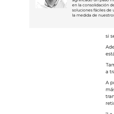
en la consolidación d
soluciones fáciles de 
la medida de nuestros
si 
Ade
est
Tam
a t
A p
más
tra
ret