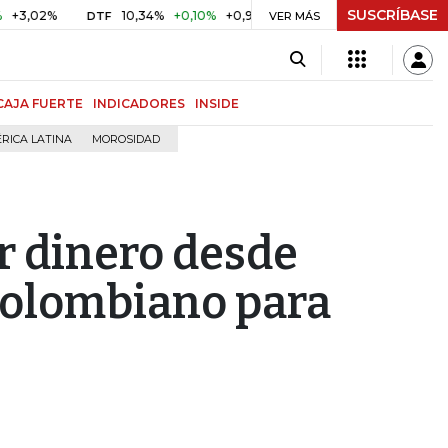
SUSCRÍBASE
%
10,34%
+0,10%
+0,98%
$ 416,86
+$ 0,05
+0,01%
DTF
UVR
VER MÁS
CAJA FUERTE
INDICADORES
INSIDE
RICA LATINA
MOROSIDAD
r dinero desde
colombiano para