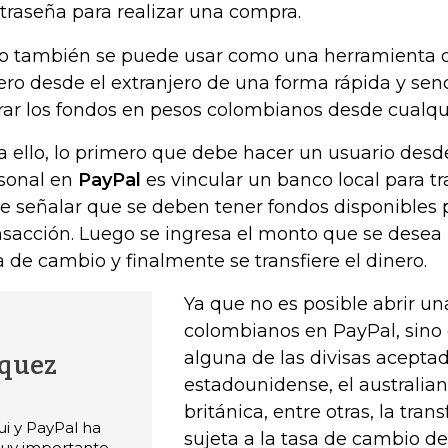
traseña para realizar una compra.
o también se puede usar como una herramienta on
ero desde el extranjero de una forma rápida y sen
irar los fondos en pesos colombianos desde cualqui
a ello, lo primero que debe hacer un usuario desd
sonal en
PayPal
es vincular un banco local para tra
e señalar que se deben tener fondos disponibles pa
nsacción. Luego se ingresa el monto que se desea re
a de cambio y finalmente se transfiere el dinero.
Ya que no es posible abrir u
colombianos en PayPal, sino 
alguna de las divisas acepta
squez
estadounidense, el australiano
británica, entre otras, la tran
ui y PayPal ha
sujeta a la tasa de cambio de
muy importante