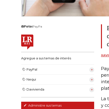
Foto:
PayPa
XAVI
Agregue a sus temas de interés
Pay
PayPal
per
Nequi
int
pla
Davivienda
La 
y c
Administre sus temas