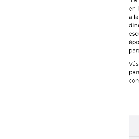
“La
en 
a l
din
esc
épo
par
Vás
par
com