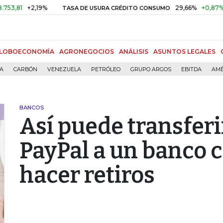
+2,19%
29,66%
+0,87%
+3,02
TASA DE USURA CRÉDITO CONSUMO
LOBOECONOMÍA
AGRONEGOCIOS
ANÁLISIS
ASUNTOS LEGALES
ÍA
CARBÓN
VENEZUELA
PETRÓLEO
GRUPO ARGOS
EBITDA
AMÉ
BANCOS
Así puede transferi
PayPal a un banco 
hacer retiros