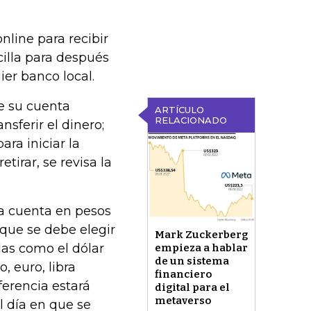
line para recibir
cilla para después
er banco local.
e su cuenta
ARTÍCULO
RELACIONADO
nsferir el dinero;
ra iniciar la
tirar, se revisa la
na cuenta en pesos
que se debe elegir
Mark Zuckerberg
das como el dólar
empieza a hablar
de un sistema
, euro, libra
financiero
sferencia estará
digital para el
metaverso
l día en que se