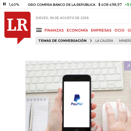
0%
$ 408.498,97
+$ 8.753,81
ORO COMPRA BANCO DE LA REPÚBLICA
JUEVES, 06 DE AGOSTO DE 2026
FINANZAS
ECONOMÍA
EMPRESAS
OCIO
G
TEMAS DE CONVERSACIÓN
LA CALERA
MINER