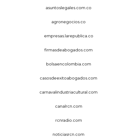
asuntoslegales.com.co
agronegocios.co
empresas.larepublica.co
firmasdeabogados.com
bolsaencolombia.com
casosdeexitoabogados.com
carnavalindustriacultural.com
canalrcn.com
rcnradio.com
noticiasrcn.com