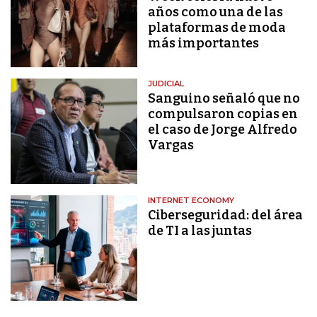
años como una de las
plataformas de moda
más importantes
JUDICIAL
Sanguino señaló que no
compulsaron copias en
el caso de Jorge Alfredo
Vargas
INTERNET ECONOMY
Ciberseguridad: del área
de TI a las juntas