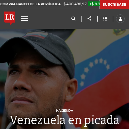
$ 408.498,97
+$ 8.753,81
+2,19%
O DE LA REPÚBLICA
TASA DE 
SUSCRÍBASE
HACIENDA
Venezuela en picada