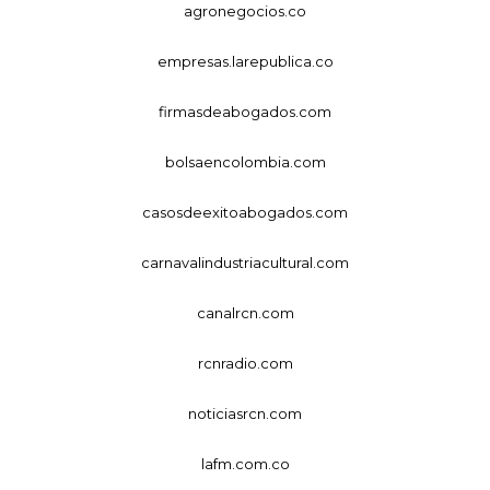
agronegocios.co
empresas.larepublica.co
firmasdeabogados.com
bolsaencolombia.com
casosdeexitoabogados.com
carnavalindustriacultural.com
canalrcn.com
rcnradio.com
noticiasrcn.com
lafm.com.co