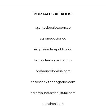
PORTALES ALIADOS:
asuntoslegales.com.co
agronegocios.co
empresas.larepublica.co
firmasdeabogados.com
bolsaencolombia.com
casosdeexitoabogados.com
carnavalindustriacultural.com
canalrcn.com