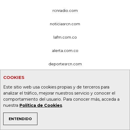
rcnradio.com
noticiasrcn.com
lafm.com.co
alerta.com.co
deportesrcn.com
COOKIES
Organización Ardila Lülle - oal.com.co
Este sitio web usa cookies propias y de terceros para
analizar el tráfico, mejorar nuestros servicio y conocer el
comportamiento del usuario. Para conocer más, acceda a
nuestra
Política de Cookies
.
ENTENDIDO
TEMAS DE INTERÉS