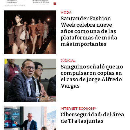
MODA
Santander Fashion
Week celebra nueve
años como una de las
plataformas de moda
más importantes
JUDICIAL
Sanguino señaló que no
compulsaron copias en
el caso de Jorge Alfredo
Vargas
INTERNET ECONOMY
Ciberseguridad: del área
de TI a las juntas