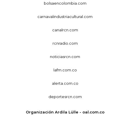
bolsaencolombia.com
carnavalindustriacultural.com
canalrcn.com
rcnradio.com
noticiasrcn.com
lafm.com.co
alerta.com.co
deportesrcn.com
Organización Ardila Lülle - oal.com.co