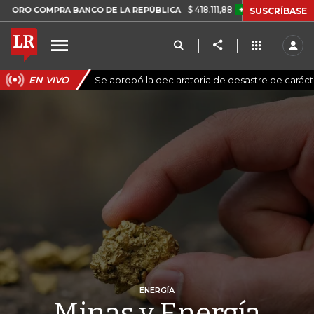
$ 418.111,88
+$ 9.612,91
+2,35%
MPRA BANCO DE LA REPÚBLICA
TA
SUSCRÍBASE
EN VIVO
Se aprobó la declaratoria de desastre de carác
ENERGÍA