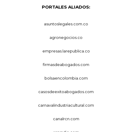
PORTALES ALIADOS:
asuntoslegales.com.co
agronegocios.co
empresas.larepublica.co
firmasdeabogados.com
bolsaencolombia.com
casosdeexitoabogados.com
carnavalindustriacultural.com
canalrcn.com