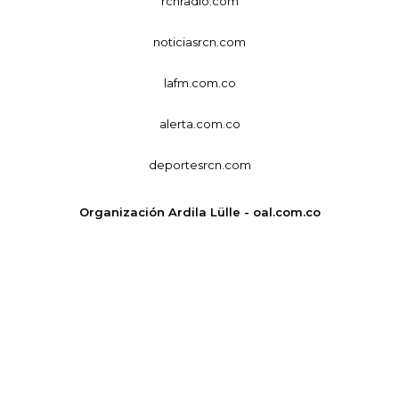
rcnradio.com
noticiasrcn.com
lafm.com.co
alerta.com.co
deportesrcn.com
Organización Ardila Lülle - oal.com.co