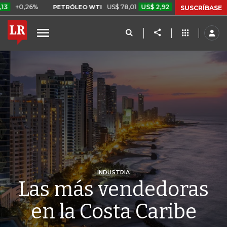
US$ 78,01
US$ 2,92
+3,89%
PETRÓLEO WTI
CAFÉ COLOMBIA
SUSCRÍBASE
INDUSTRIA
Las más vendedoras
en la Costa Caribe