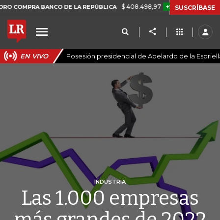
$ 408.498,97
+$ 8.753,81
+2,19%
RA BANCO DE LA REPÚBLICA
TA
SUSCRÍBASE
EN VIVO
Posesión presidencial de Abelardo de la Espriell
INDUSTRIA
Las 1.000 empresas