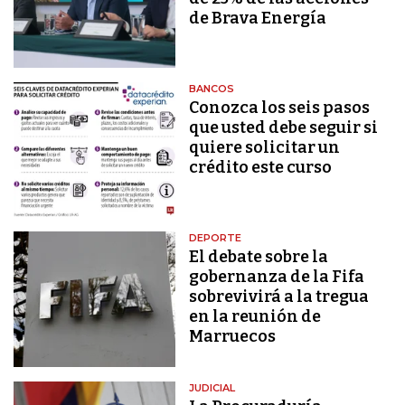
de Brava Energía
BANCOS
Conozca los seis pasos
que usted debe seguir si
quiere solicitar un
crédito este curso
DEPORTE
El debate sobre la
gobernanza de la Fifa
sobrevivirá a la tregua
en la reunión de
Marruecos
JUDICIAL