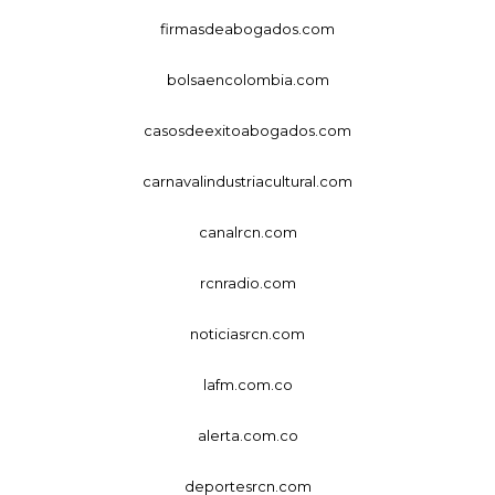
firmasdeabogados.com
bolsaencolombia.com
casosdeexitoabogados.com
carnavalindustriacultural.com
canalrcn.com
rcnradio.com
noticiasrcn.com
lafm.com.co
alerta.com.co
deportesrcn.com