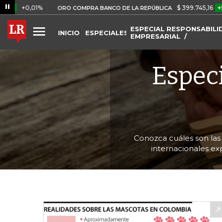
,01%
$ 399.745,16
+$ 2.295,71
ORO COMPRA BANCO DE LA REPÚBLICA
ESPECIAL RESPONSABILI
INICIO
ESPECIALES
EMPRESARIAL
Especi
Conozca cuáles son las 
internacionales ex