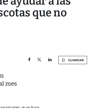
 ayudar a las
scotas que no
GUARDAR
ón
al mes
s animales que han