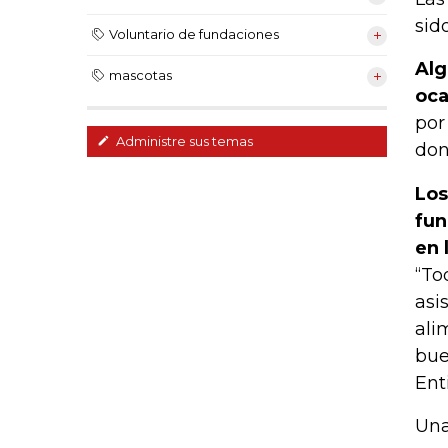
sid
Voluntario de fundaciones
Alg
mascotas
oca
por
Administre sus temas
don
Los
fun
en 
“To
asi
ali
bue
Ent
Una