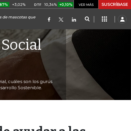
SUSCRÍBASE
02%
10,34%
+0,10%
+0,98%
$ 416,86
+$ 0,05
+0,
DTF
VER MÁS
UVR
s de mascotas que
 Social
al, cuáles son los gurús
arrollo Sostenible.