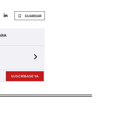
GUARDAR
ARA
Next slide
SUSCRÍBASE YA