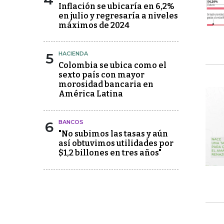
Inflación se ubicaría en 6,2%
en julio y regresaría a niveles
máximos de 2024
5
HACIENDA
Colombia se ubica como el
sexto país con mayor
morosidad bancaria en
América Latina
6
BANCOS
"No subimos las tasas y aún
así obtuvimos utilidades por
$1,2 billones en tres años"