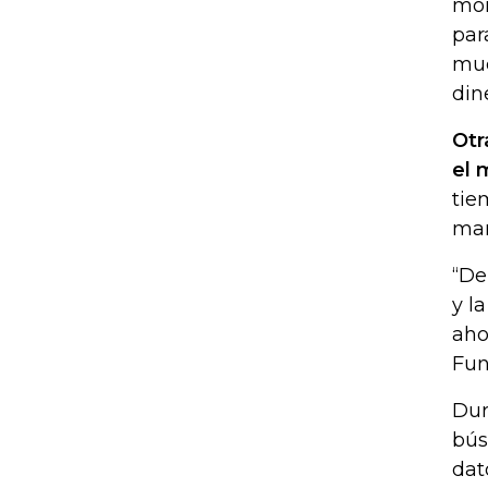
mon
par
muc
din
Otr
el 
tie
man
“De
y l
aho
Fun
Dur
bús
dat