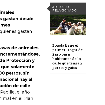
ARTÍCULO
RELACIONADO
nimales
s gastan desde
n mes
quienes gastan
Bogotá tiene el
 tasas de animales
primer Hogar de
e incrementándose,
Paso para
habitantes de la
l de Protección y
calle que tengan
e que solamente
perros y gatos
0 perros, sin
 nacional hay al
ación de calle
.
Padilla, el año
nimal en el Plan