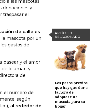
icio a las mascotas
as donaciones y
 traspasar el
uación de calle es
ARTÍCULO
RELACIONADO
 a la mascota por un
los gastos de
 a pasear y el amor
onde lo aman y
 directora de
Los pasos previos
que hay que dar a
 en el número de
la hora de
adoptar una
lmente, según
mascota para su
lco),
al rededor de
hogar