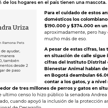
 de los hogares en el país tienen una mascota.
Para el cuidado de estos a
domésticos los colombiano
$190.000 y $374.000 en u
ndra Uriza
aproximadamente, pero hay 
mucho más de eso.
ión Ramona Pets
A pesar de estas cifras, las
de ayudar,
en situación de calle sigu
 manera
0, también
cifras del Instituto Distrita
imentos desde 2
Bienestar Animal hablan d
gar de paso
en Bogotá deambulan 66.00
contar a los gatos, y a nivel
edor de tres millones de perros y gatos en situ
e ultimo censo lo hizo público la senadora Andrea 
ado, cuando apoyó la inclusión de la protección a
ional de Desarrollo.