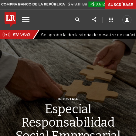
$ 418.111,88
+$ 9.612,91
+2,35%
ANCO DE LA REPÚBLICA
TASA DE 
SUSCRÍBASE
EN VIVO
Se aprobó la declaratoria de desastre de carác
INDUSTRIA
Especial
Responsabilidad