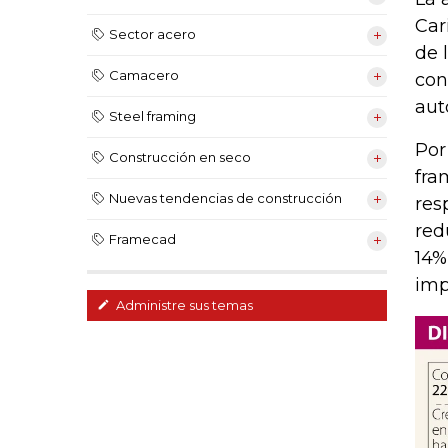
Car
Sector acero
de 
Camacero
con
aut
Steel framing
Por
Construcción en seco
fra
Nuevas tendencias de construcción
res
red
Framecad
14%
imp
Administre sus temas