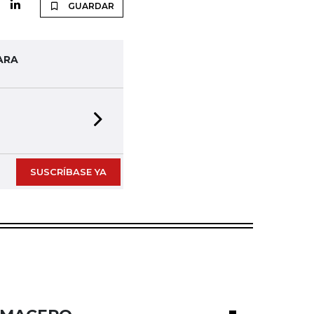
GUARDAR
ARA
Next slide
SUSCRÍBASE YA