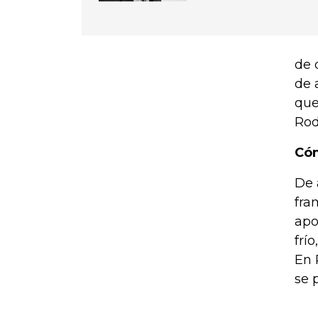
de 
de 
que
Rod
Cóm
De 
fra
apo
frí
En 
se 