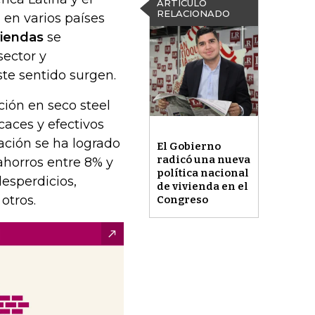
ARTÍCULO
RELACIONADO
 en varios países
viendas
se
sector y
ste sentido surgen.
ción en seco steel
aces y efectivos
ación se ha logrado
El Gobierno
radicó una nueva
ahorros entre 8% y
política nacional
esperdicios,
de vivienda en el
otros.
Congreso