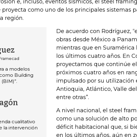
rosión e, incluso, eventos sísmicos, el steel frami
e proyecta como uno de los principales sistemas 
la región.
De acuerdo con Rodríguez, “
obras desde México a Panamá
mientras que en Suramérica 
guez
los últimos cuatro años. En 
 Framecad
proyectamos que continúe el
gra a modelos
próximos cuatro años en ran
 como Building
impulsado por su utilización
 (BIM)”.
Antioquia, Atlántico, Valle de
entre otras”.
lagón
A nivel nacional, el steel fra
como una solución de alto po
enda cualitativo
déficit habitacional que, si b
 la intervención
en los últimos años, aún en 