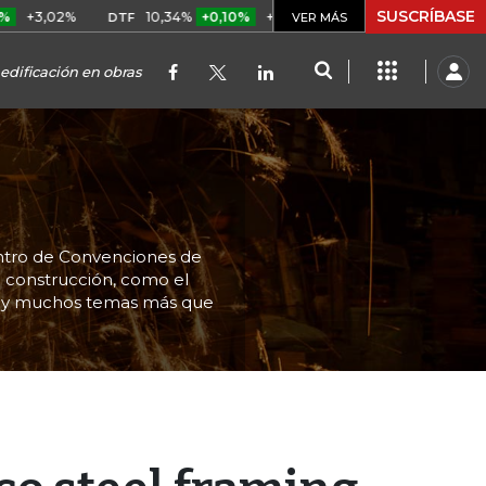
SUSCRÍBASE
%
10,34%
+0,10%
+0,98%
$ 416,91
+$ 0,05
+0,01%
DTF
UVR
VER MÁS
edificación en obras
entro de Convenciones de
a construcción, como el
mp y muchos temas más que