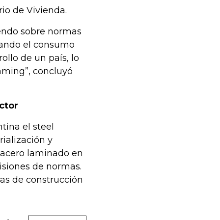
rio de Vivienda.
iendo sobre normas
lsando el consumo
ollo de un país, lo
raming”, concluyó
ctor
ina el steel
ialización y
e acero laminado en
visiones de normas.
mas de construcción