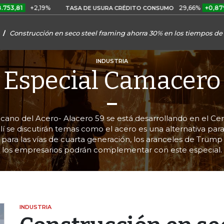
+2,19%
29,66%
+0,87%
+3,02
TASA DE USURA CRÉDITO CONSUMO
Construcción en seco steel framing ahorra 30% en los tiempos de 
INDUSTRIA
Especial Camacero
cano del Acero- Alacero 59 se está desarrollando en el C
llí se discutirán temas como el acero es una alternativa par
para las vías de cuarta generación, los aranceles de Tru
los empresarios podrán complementar con este especial.
INDUSTRIA