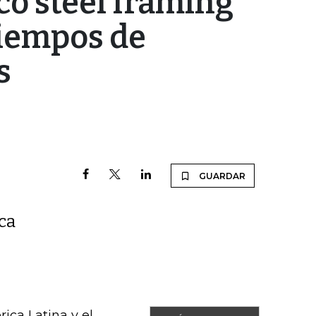
co steel framing
tiempos de
s
GUARDAR
ca
ca Latina y el