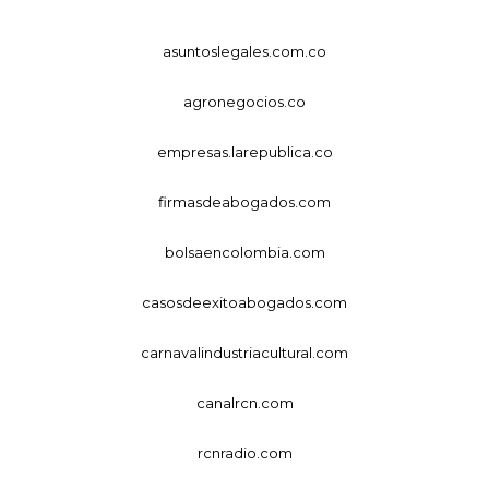
asuntoslegales.com.co
agronegocios.co
empresas.larepublica.co
firmasdeabogados.com
bolsaencolombia.com
casosdeexitoabogados.com
carnavalindustriacultural.com
canalrcn.com
rcnradio.com