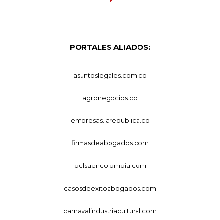
PORTALES ALIADOS:
asuntoslegales.com.co
agronegocios.co
empresas.larepublica.co
firmasdeabogados.com
bolsaencolombia.com
casosdeexitoabogados.com
carnavalindustriacultural.com