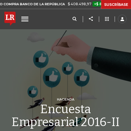
$ 408.498,97
+$ 8.753,81
+2,19%
A BANCO DE LA REPÚBLICA
TAS
SUSCRÍBASE
HACIENDA
Encuesta
Empresarial 2016-II