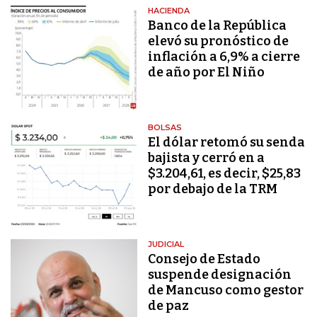
HACIENDA
Banco de la República
elevó su pronóstico de
inflación a 6,9% a cierre
de año por El Niño
BOLSAS
El dólar retomó su senda
bajista y cerró en a
$3.204,61, es decir, $25,83
por debajo de la TRM
JUDICIAL
Consejo de Estado
suspende designación
de Mancuso como gestor
de paz