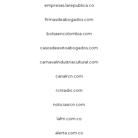
empresas.larepublica.co
firmasdeabogados.com
bolsaencolombia.com
casosdeexitoabogados.com
carnavalindustriacultural.com
canalrcn.com
rcnradio.com
noticiasrcn.com
lafm.com.co
alerta.com.co