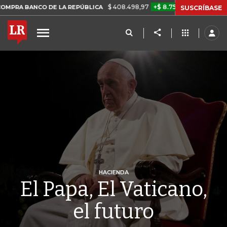
$ 408.498,97
+$ 8.753,81
+2,19%
CO DE LA REPÚBLICA
TASA DE 
SUSCRÍBASE
HACIENDA
El Papa, El Vaticano,
el futuro