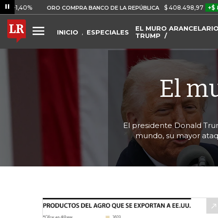
0%
$ 408.498,97
+$ 8.753,81
ORO COMPRA BANCO DE LA REPÚBLICA
EL MURO ARANCELARIO
INICIO
ESPECIALES
TRUMP
El m
El presidente Donald Tru
mundo, su mayor ataq