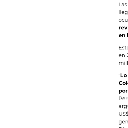
Las
lle
ocu
rev
en 
Est
en 
mil
“
Lo
Col
por
Per
arg
US$
gen