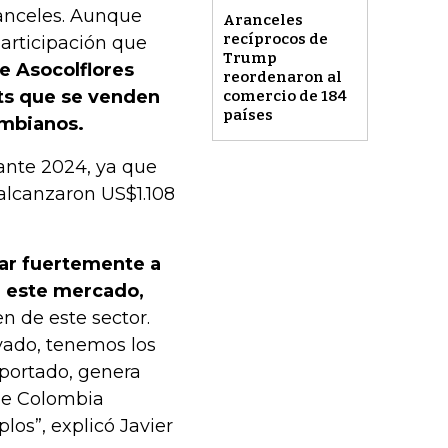
ranceles. Aunque
Aranceles
recíprocos de
articipación que
Trump
de Asocolflores
reordenaron al
ts que se venden
comercio de 184
países
ombianos.
ante 2024, ya que
alcanzaron US$1.108
ear fuertemente a
a este mercado,
en de este sector.
ivado, tenemos los
portado, genera
 de Colombia
los”, explicó Javier