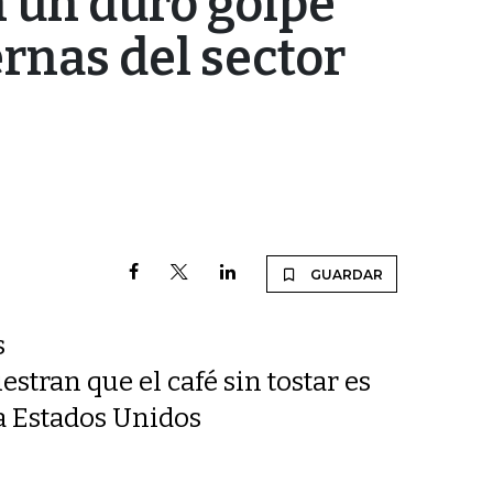
n un duro golpe
ernas del sector
GUARDAR
s
stran que el café sin tostar es
 a Estados Unidos