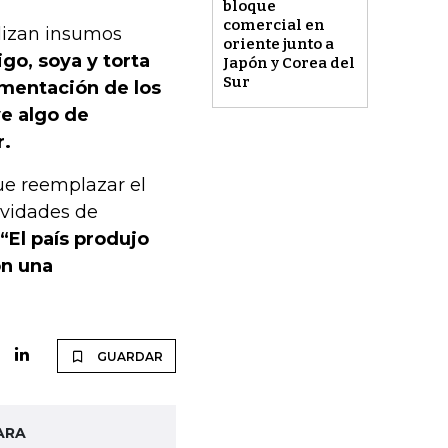
bloque
comercial en
ilizan insumos
oriente junto a
rigo, soya y torta
Japón y Corea del
Sur
limentación de los
ive algo de
r.
que reemplazar el
ividades de
“El país produjo
on una
GUARDAR
ARA