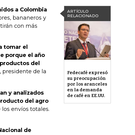
nidos a Colombia
ARTÍCULO
RELACIONADO
ltores, bananeros y
ntirán con más
a tomar el
le porque el año
productos del
, presidente de la
Fedecafé expresó
su preocupación
por los aranceles
en la demanda
an y analizados
de café en EE.UU.
producto del agro
 los envíos totales.
Nacional de