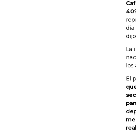
Caf
40%
rep
día
dij
La 
nac
los
El 
que
sec
pan
dep
mer
rea