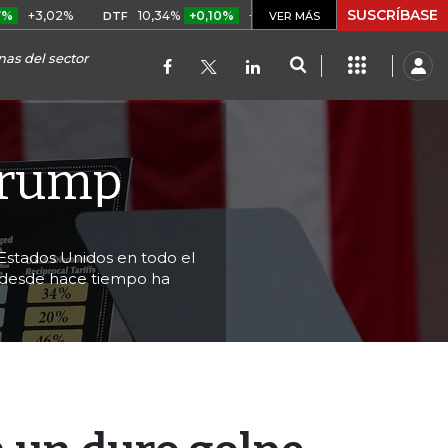
SUSCRÍBASE
2%
10,34%
+0,10%
+0,98%
$ 417,01
+$ 0,05
+0,0
DTF
UVR
VER MÁS
nas del sector
Trump
Estados Unidos en todo el
 desde hace tiempo ha