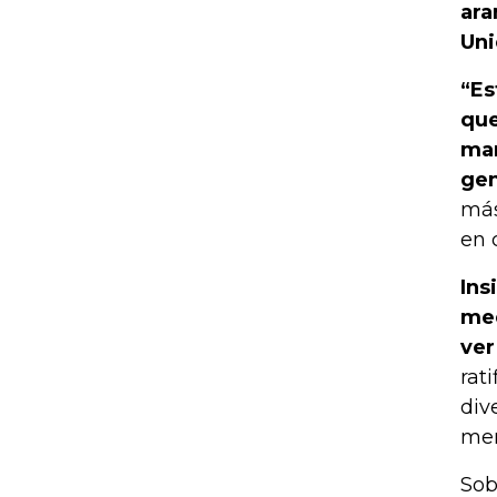
ara
Uni
“Es
que
man
gen
más
en 
Ins
med
ver
rat
div
mer
Sob