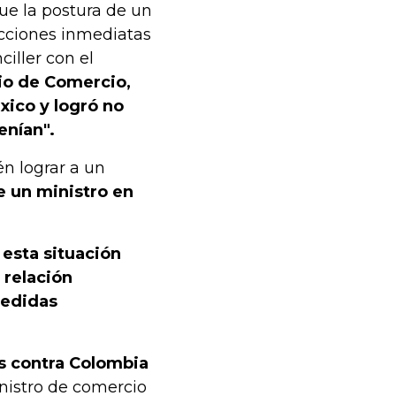
ue la postura de un
acciones inmediatas
ciller con el
io de Comercio,
xico y logró no
enían".
n lograr a un
e un ministro en
e
esta situación
 relación
medidas
as contra Colombia
nistro de comercio