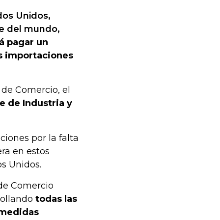
dos Unidos,
te del mundo,
á pagar un
as importaciones
o de Comercio, el
 de Industria y
iones por la falta
era en estos
s Unidos.
 de Comercio
rollando
todas las
 medidas