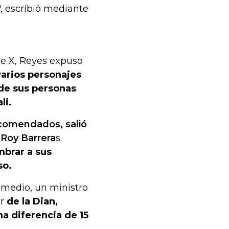
, escribió mediante
de X, Reyes expuso
varios personajes
 de sus personas
li.
ecomendados, salió
Roy Barrera
s.
mbrar a sus
so.
romedio, un ministro
or
de la Dian,
a diferencia de 15