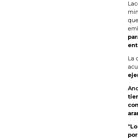
Lac
min
que
emb
par
ent
La 
acu
eje
And
tie
com
ara
"Lo
por