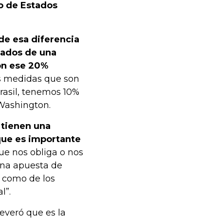
no de Estados
e esa diferencia
bados de una
on ese 20%
as medidas que son
rasil, tenemos 10%
Washington.
 tienen una
que es importante
ue nos obliga o nos
 una apuesta de
n como de los
l”.
everó que es la