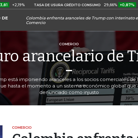
19%
29,66%
+0,87%
+3,02%
TASA DE USURA CRÉDITO CONSUMO
 DE
Colombia enfrenta aranceles de Trump con interinato en
Comercio
COMERCIO
uro arancelario de 
mp está imponiendo aranceles a los socios comerciales de 
ue hasta el momento a un sistema económico global que
denunciado como injusto
COMERCIO