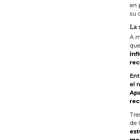
en 
su 
La 
A m
que
inf
rec
Ent
el 
Apa
rec
Tra
de 
est
me