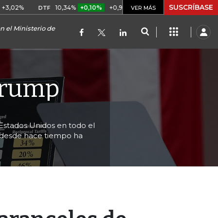
SUSCRÍBASE
10,34%
+0,10%
+0,98%
$ 416,91
+$ 0,05
+0,01%
DTF
UVR
VER MÁS
 el Ministerio de
Trump
Estados Unidos en todo el
 desde hace tiempo ha