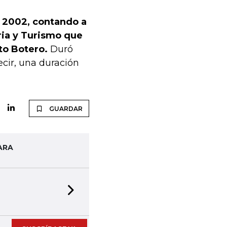
e 2002, contando a
ria y Turismo que
to Botero.
Duró
cir, una duración
GUARDAR
ARA
Next slide