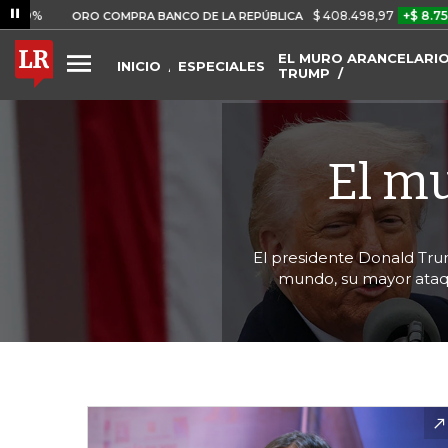
$ 408.498,97
+$ 8.753,81
+2,
ORO COMPRA BANCO DE LA REPÚBLICA
EL MURO ARANCELARIO
INICIO
ESPECIALES
TRUMP
El m
El presidente Donald Tru
mundo, su mayor ataq