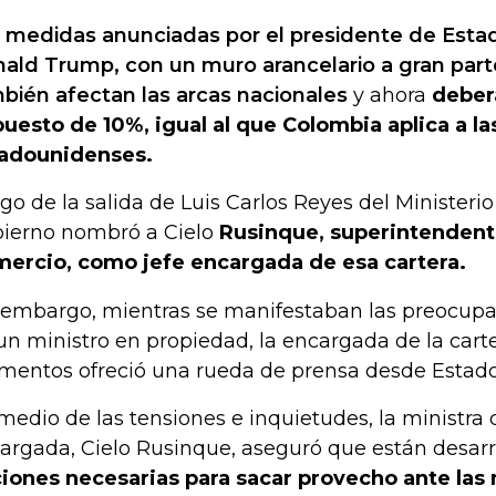
 medidas anunciadas por el presidente de Esta
ald Trump, con un muro arancelario a gran par
bién afectan las arcas nacionales
y ahora
deber
uesto de 10%, igual al que Colombia aplica a l
adounidenses.
go de la salida de Luis Carlos Reyes del Ministeri
ierno nombró a Cielo
Rusinque, superintendente
ercio, como jefe encargada de esa cartera.
 embargo, mientras se manifestaban las preocupac
un ministro en propiedad, la encargada de la cart
entos ofreció una rueda de prensa desde Estado
medio de las tensiones e inquietudes, la ministra
argada, Cielo Rusinque, aseguró que están desar
iones necesarias para sacar provecho ante las