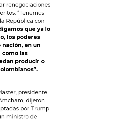
uar renegociaciones
mentos. “Tenemos
la República con
 digamos que ya lo
o, los poderes
e nación, en un
a como las
edan producir o
colombianos”.
aster, presidente
e Amcham, dijeron
optadas por Trump,
un ministro de