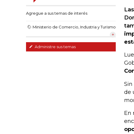
Las
Agregue a sus temas de interés
Don
tam
Ministerio de Comercio, Industria y Turismo
imp
est
Administre sus temas
Lue
Gob
Com
Sin
de 
mom
En 
enc
opc