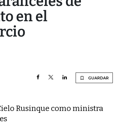
aranceles de
to en el
rcio
GUARDAR
 Cielo Rusinque como ministra
yes