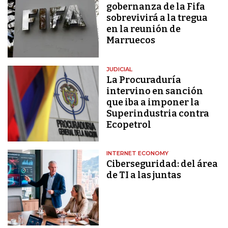
gobernanza de la Fifa
sobrevivirá a la tregua
en la reunión de
Marruecos
JUDICIAL
La Procuraduría
intervino en sanción
que iba a imponer la
Superindustria contra
Ecopetrol
INTERNET ECONOMY
Ciberseguridad: del área
de TI a las juntas