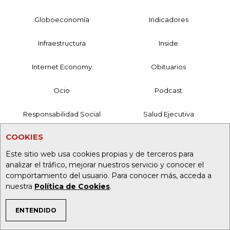
Globoeconomía
Indicadores
Infraestructura
Inside
Internet Economy
Obituarios
Ocio
Podcast
Responsabilidad Social
Salud Ejecutiva
COOKIES
Sociales
Videos
Este sitio web usa cookies propias y de terceros para
MANTÉNGASE CONECTADO
analizar el tráfico, mejorar nuestros servicio y conocer el
comportamiento del usuario. Para conocer más, acceda a
Mesa de Generación de Contenidos
nuestra
Política de Cookies
.
Nuestros Productos
ENTENDIDO
TEMAS DE INTERÉS
Contáctenos