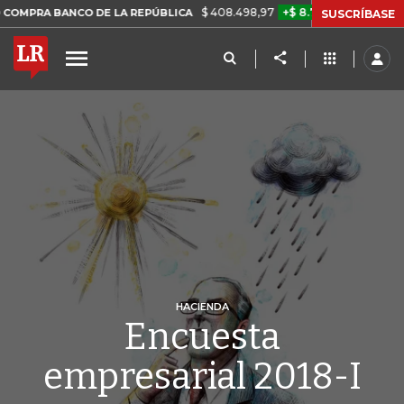
$ 408.498,97
+$ 8.753,81
+2,19%
NCO DE LA REPÚBLICA
TASA DE
SUSCRÍBASE
HACIENDA
Encuesta
empresarial 2018-I