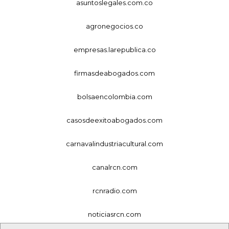
asuntoslegales.com.co
agronegocios.co
empresas.larepublica.co
firmasdeabogados.com
bolsaencolombia.com
casosdeexitoabogados.com
carnavalindustriacultural.com
canalrcn.com
rcnradio.com
noticiasrcn.com