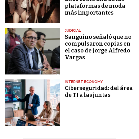
plataformas de moda
más importantes
JUDICIAL
Sanguino señaló que no
compulsaron copias en
el caso de Jorge Alfredo
Vargas
INTERNET ECONOMY
Ciberseguridad: del área
de TI a las juntas