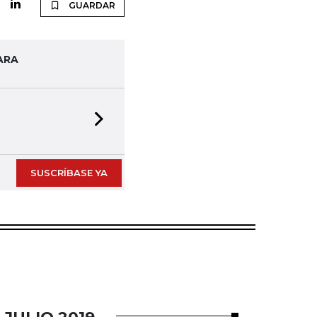
GUARDAR
ARA
Next slide
SUSCRÍBASE YA