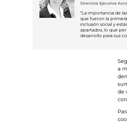
Directora Ejecutiva Asc
“La importancia de la
que fueron la primer
inclusión social y est
apartados, lo que pe
desarrollo para sus c
Seg
a m
dem
sum
de 
con
Par
coo