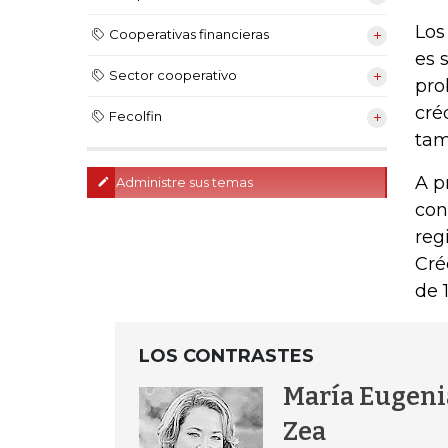
Los
Cooperativas financieras
es 
Sector cooperativo
pro
cré
Fecolfin
tam
A p
Administre sus temas
con
reg
Cré
de 
LOS CONTRASTES
María Eugeni
Zea