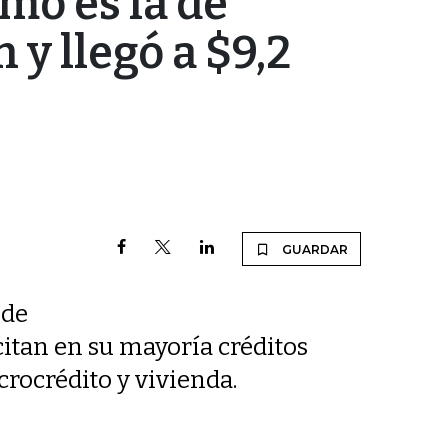
mo es la de
 y llegó a $9,2
GUARDAR
 de
icitan en su mayoría créditos
rocrédito y vivienda.