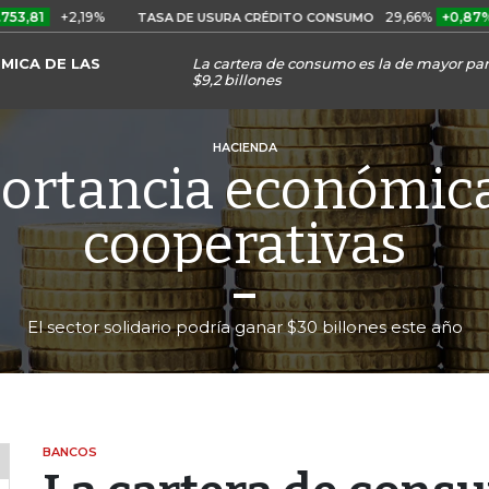
+2,19%
29,66%
+0,87%
+3,02
TASA DE USURA CRÉDITO CONSUMO
MICA DE LAS
La cartera de consumo es la de mayor part
$9,2 billones
HACIENDA
ortancia económica
cooperativas
El sector solidario podría ganar $30 billones este año
BANCOS