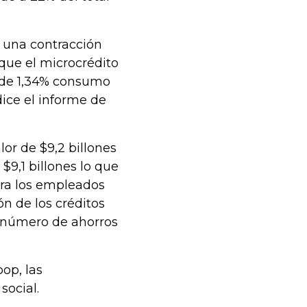
ó una contracción
que el microcrédito
o de 1,34% consumo
dice el informe de
or de $9,2 billones
$9,1 billones lo que
ara los empleados
n de los créditos
r número de ahorros
op, las
social.