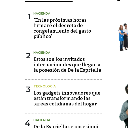
1
HACIENDA
"En las próximas horas
firmaré el decreto de
congelamiento del gasto
público"
2
HACIENDA
Estos son los invitados
internacionales que llegan a
la posesión de De la Espriella
3
TECNOLOGÍA
Los gadgets innovadores que
están transformando las
tareas cotidianas del hogar
4
HACIENDA
De la Espriella se posesionó