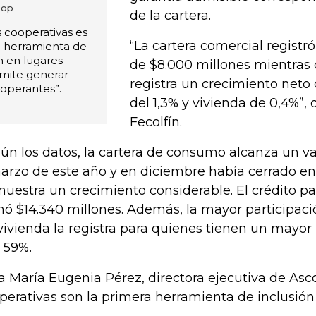
oop
de la cartera.
s cooperativas es
“La cartera comercial registr
a herramienta de
án en lugares
de $8.000 millones mientras 
rmite generar
registra un crecimiento net
ooperantes”.
del 1,3% y vivienda de 0,4%”, 
Fecolfín.
ún los datos, la cartera de consumo alcanza un val
arzo de este año y en diciembre había cerrado en 
uestra un crecimiento considerable. El crédito p
ó $14.340 millones. Además, la mayor participació
vivienda la registra para quienes tienen un mayo
 59%.
a María Eugenia Pérez, directora ejecutiva de Asco
perativas son la primera herramienta de inclusión 