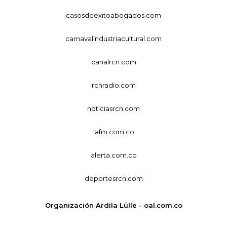
casosdeexitoabogados.com
carnavalindustriacultural.com
canalrcn.com
rcnradio.com
noticiasrcn.com
lafm.com.co
alerta.com.co
deportesrcn.com
Organización Ardila Lülle - oal.com.co