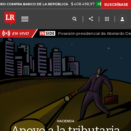
$ 408.498,97
+$ 8.753,81
+2,19%
RA BANCO DE LA REPÚBLICA
TA
SUSCRÍBASE
EN VIVO
Posesión presidencial de Abelardo De 
HACIENDA