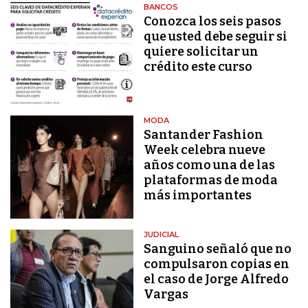
BANCOS
Conozca los seis pasos
que usted debe seguir si
quiere solicitar un
crédito este curso
MODA
Santander Fashion
Week celebra nueve
años como una de las
plataformas de moda
más importantes
JUDICIAL
Sanguino señaló que no
compulsaron copias en
el caso de Jorge Alfredo
Vargas