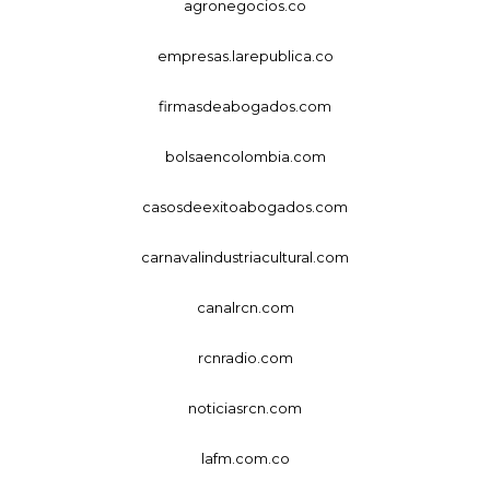
agronegocios.co
empresas.larepublica.co
firmasdeabogados.com
bolsaencolombia.com
casosdeexitoabogados.com
carnavalindustriacultural.com
canalrcn.com
rcnradio.com
noticiasrcn.com
lafm.com.co