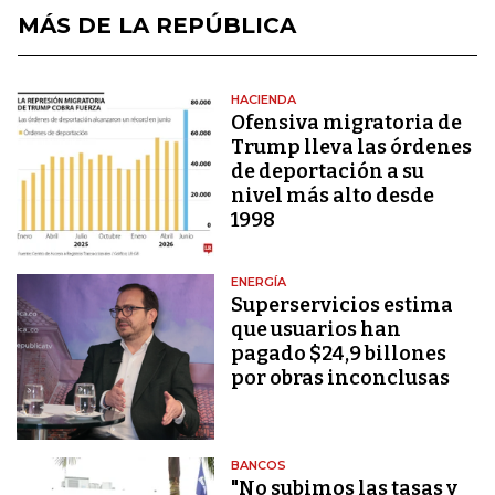
MÁS DE LA REPÚBLICA
HACIENDA
Ofensiva migratoria de
Trump lleva las órdenes
de deportación a su
nivel más alto desde
1998
ENERGÍA
Superservicios estima
que usuarios han
pagado $24,9 billones
por obras inconclusas
BANCOS
"No subimos las tasas y