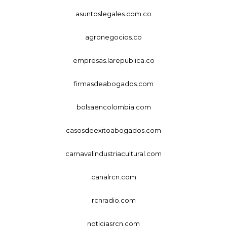
asuntoslegales.com.co
agronegocios.co
empresas.larepublica.co
firmasdeabogados.com
bolsaencolombia.com
casosdeexitoabogados.com
carnavalindustriacultural.com
canalrcn.com
rcnradio.com
noticiasrcn.com