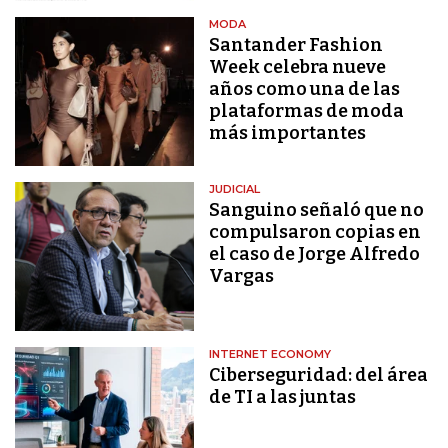
MODA
Santander Fashion
Week celebra nueve
años como una de las
plataformas de moda
más importantes
JUDICIAL
Sanguino señaló que no
compulsaron copias en
el caso de Jorge Alfredo
Vargas
INTERNET ECONOMY
Ciberseguridad: del área
de TI a las juntas