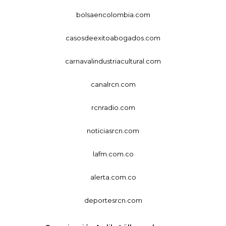
bolsaencolombia.com
casosdeexitoabogados.com
carnavalindustriacultural.com
canalrcn.com
rcnradio.com
noticiasrcn.com
lafm.com.co
alerta.com.co
deportesrcn.com