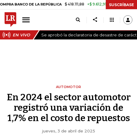
$ 418.111,88
+$ 9.612,91
+2,35%
ANCO DE LA REPÚBLICA
TASA DE 
SUSCRÍBASE
EN VIVO
Se aprobó la declaratoria de desastre de carác
AUTOMOTOR
En 2024 el sector automotor
registró una variación de
1,7% en el costo de repuestos
jueves, 3 de abril de 2025