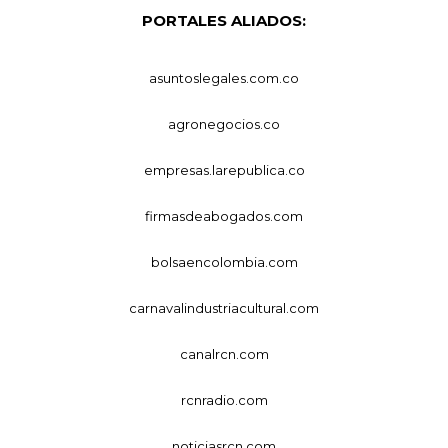
PORTALES ALIADOS:
asuntoslegales.com.co
agronegocios.co
empresas.larepublica.co
firmasdeabogados.com
bolsaencolombia.com
carnavalindustriacultural.com
canalrcn.com
rcnradio.com
noticiasrcn.com