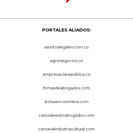
PORTALES ALIADOS:
asuntoslegales.com.co
agronegocios.co
empresas.larepublica.co
firmasdeabogados.com
bolsaencolombia.com
casosdeexitoabogados.com
carnavalindustriacultural.com