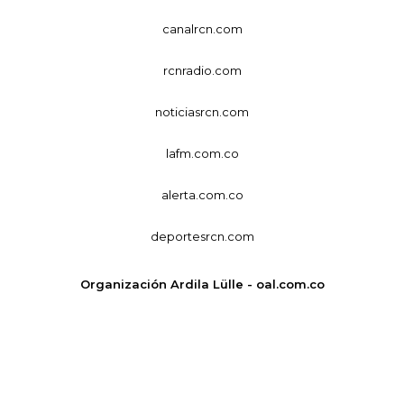
canalrcn.com
rcnradio.com
noticiasrcn.com
lafm.com.co
alerta.com.co
deportesrcn.com
Organización Ardila Lülle - oal.com.co