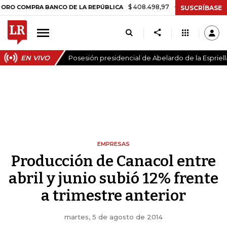
$ 408.498,97
+$ 8.753,81
+2,19%
MPRA BANCO DE LA REPÚBLICA
T
SUSCRÍBASE
EN VIVO
Posesión presidencial de Abelardo de la Espriell
EMPRESAS
Producción de Canacol entre
abril y junio subió 12% frente
a trimestre anterior
martes, 5 de agosto de 2014