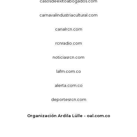
casosdeexitoabogados.com
carnavalindustriacultural.com
canalrcn.com
rcnradio.com
noticiasrcn.com
lafm.com.co
alerta.com.co
deportesrcn.com
Organización Ardila Lülle - oal.com.co