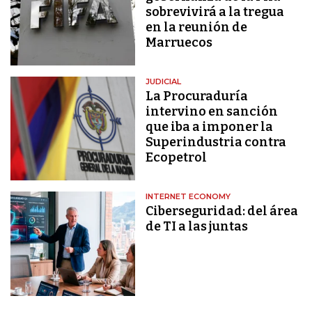
sobrevivirá a la tregua
en la reunión de
Marruecos
JUDICIAL
La Procuraduría
intervino en sanción
que iba a imponer la
Superindustria contra
Ecopetrol
INTERNET ECONOMY
Ciberseguridad: del área
de TI a las juntas