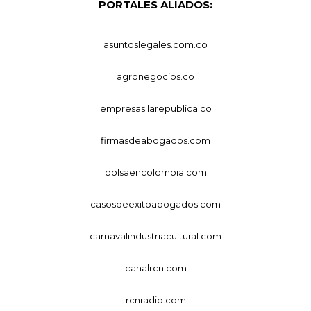
PORTALES ALIADOS:
asuntoslegales.com.co
agronegocios.co
empresas.larepublica.co
firmasdeabogados.com
bolsaencolombia.com
casosdeexitoabogados.com
carnavalindustriacultural.com
canalrcn.com
rcnradio.com