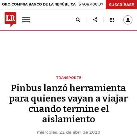
$ 408.498,97
+$ 8.753,81
+2,19%
MPRA BANCO DE LA REPÚBLICA
T
SUSCRÍBASE
TRANSPORTE
Pinbus lanzó herramienta
para quienes vayan a viajar
cuando termine el
aislamiento
miércoles, 22 de abril de 2020