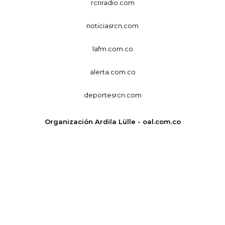
rcnradio.com
noticiasrcn.com
lafm.com.co
alerta.com.co
deportesrcn.com
Organización Ardila Lülle - oal.com.co