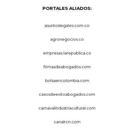
PORTALES ALIADOS:
asuntoslegales.com.co
agronegocios.co
empresas.larepublica.co
firmasdeabogados.com
bolsaencolombia.com
casosdeexitoabogados.com
carnavalindustriacultural.com
canalrcn.com