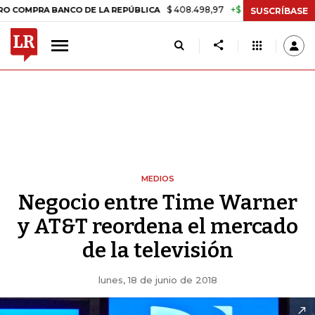
$ 408.498,97
+$ 8.753,81
+2,19%
 BANCO DE LA REPÚBLICA
TASA
SUSCRÍBASE
MEDIOS
Negocio entre Time Warner
y AT&T reordena el mercado
de la televisión
lunes, 18 de junio de 2018