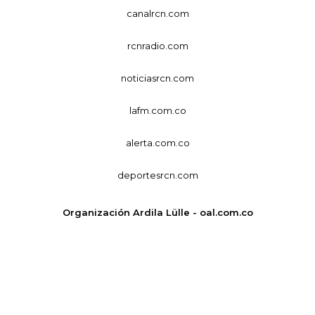
canalrcn.com
rcnradio.com
noticiasrcn.com
lafm.com.co
alerta.com.co
deportesrcn.com
Organización Ardila Lülle - oal.com.co