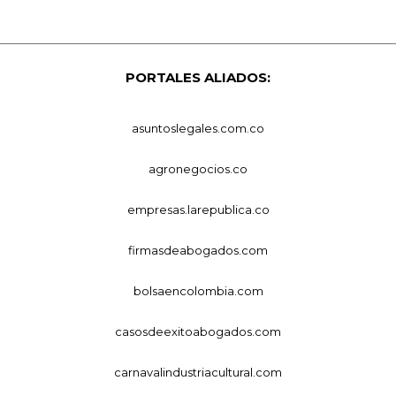
PORTALES ALIADOS:
asuntoslegales.com.co
agronegocios.co
empresas.larepublica.co
firmasdeabogados.com
bolsaencolombia.com
casosdeexitoabogados.com
carnavalindustriacultural.com