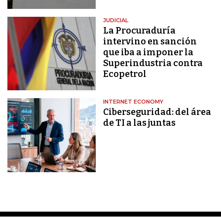
JUDICIAL
La Procuraduría
intervino en sanción
que iba a imponer la
Superindustria contra
Ecopetrol
INTERNET ECONOMY
Ciberseguridad: del área
de TI a las juntas