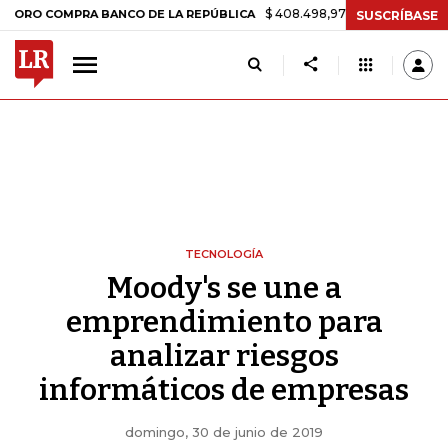
$ 408.498,97
+$ 8.753,81
+2,19%
MPRA BANCO DE LA REPÚBLICA
T
SUSCRÍBASE
TECNOLOGÍA
Moody's se une a
emprendimiento para
analizar riesgos
informáticos de empresas
domingo, 30 de junio de 2019