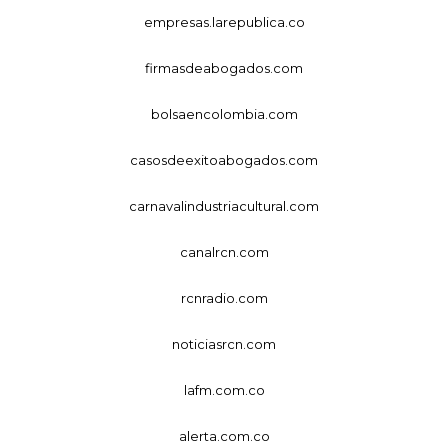
empresas.larepublica.co
firmasdeabogados.com
bolsaencolombia.com
casosdeexitoabogados.com
carnavalindustriacultural.com
canalrcn.com
rcnradio.com
noticiasrcn.com
lafm.com.co
alerta.com.co