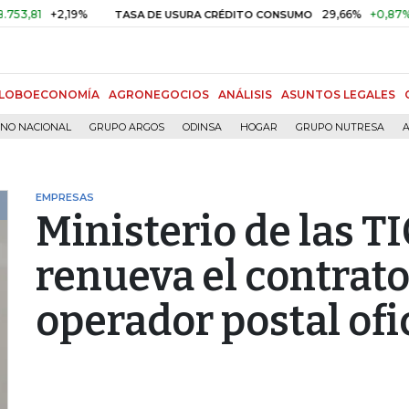
1
+2,19%
29,66%
+0,87%
+3,0
TASA DE USURA CRÉDITO CONSUMO
LOBOECONOMÍA
AGRONEGOCIOS
ANÁLISIS
ASUNTOS LEGALES
RNO NACIONAL
GRUPO ARGOS
ODINSA
HOGAR
GRUPO NUTRESA
A
EMPRESAS
Ministerio de las TI
renueva el contrat
operador postal ofi