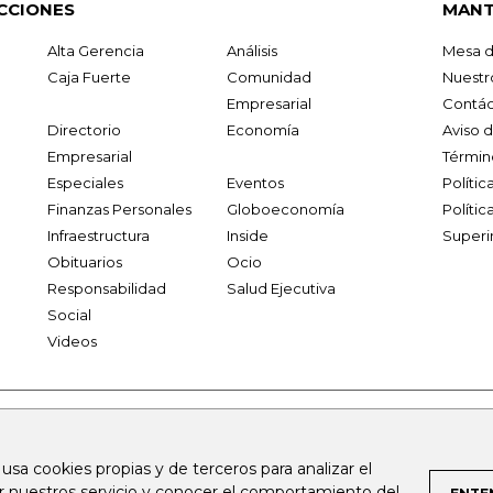
CCIONES
MANT
Alta Gerencia
Análisis
Mesa d
Caja Fuerte
Comunidad
Nuestr
Empresarial
Contác
Directorio
Economía
Aviso 
Empresarial
Términ
Especiales
Eventos
Políti
Finanzas Personales
Globoeconomía
Polític
Infraestructura
Inside
Superi
Obituarios
Ocio
Responsabilidad
Salud Ejecutiva
Social
Videos
.larepublica.co
firmasdeabogados.com
bolsaencolombia.com
 usa cookies propias y de terceros para analizar el
al.com
canalrcn.com
rcnradio.com
noticiasrcn.com
lafm.c
ar nuestros servicio y conocer el comportamiento del