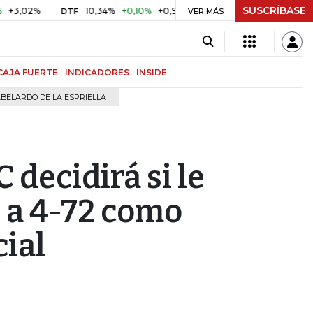
SUSCRÍBASE
2%
10,34%
+0,10%
+0,98%
$ 416,96
+$ 0,05
+0,01%
DTF
UVR
VER MÁS
CAJA FUERTE
INDICADORES
INSIDE
BELARDO DE LA ESPRIELLA
C decidirá si le
o a 4-72 como
cial