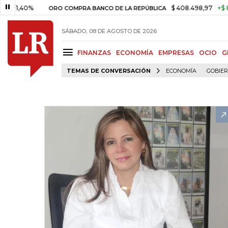
,40%
$ 408.498,97
+$ 8.753,8
ORO COMPRA BANCO DE LA REPÚBLICA
SÁBADO, 08 DE AGOSTO DE 2026
FINANZAS
ECONOMÍA
EMPRESAS
OCIO
G
TEMAS DE CONVERSACIÓN
ECONOMÍA
GOBIE