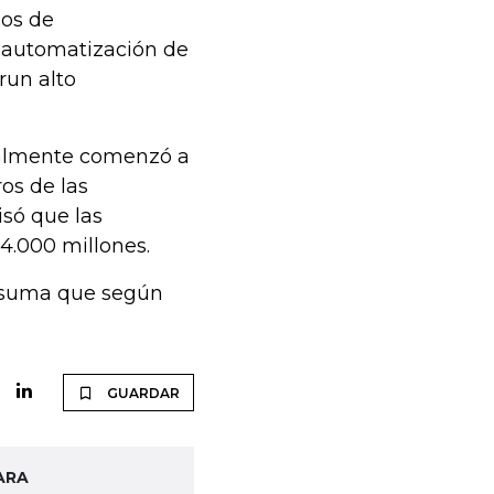
ios de
 automatización de
run alto
inalmente comenzó a
os de las
isó que las
4.000 millones.
o, suma que según
GUARDAR
ARA