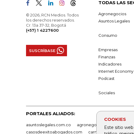
TODAS LAS SE
Agronegocios
© 2026, RCN Medios. Todos
los derechos reservados.
Asuntos Legales
Cr. 13a 37-32, Bogotá
(+57) 1 4227600
Consumo
Empresas
SUSCRÍBASE
Finanzas
Indicadores
Internet Economy
Podcast
Sociales
PORTALES ALIADOS:
COOKIES
asuntoslegales.com.co
agronegocios.co
empresas
Este sitio web
casosdeexitoabogados.com
carnavalindustriacultur
tráfico, mejor