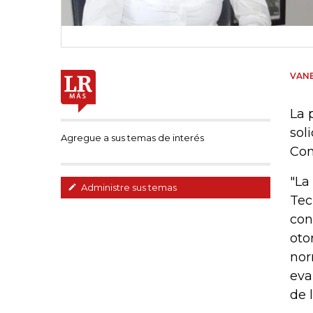
VANE
La 
sol
Agregue a sus temas de interés
Com
"La
Administre sus temas
Tec
con
oto
nor
eva
de 