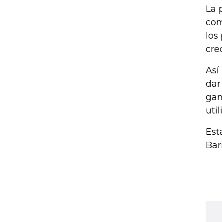
La 
com
los
cre
Así
dar
gan
uti
Est
Bar