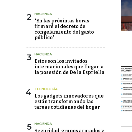
2
HACIENDA
"En las próximas horas
firmaré el decreto de
congelamiento del gasto
público"
3
HACIENDA
Estos son los invitados
internacionales que llegan a
la posesión de De la Espriella
4
TECNOLOGÍA
Los gadgets innovadores que
están transformando las
tareas cotidianas del hogar
5
HACIENDA
Seguridad, grupos armados y