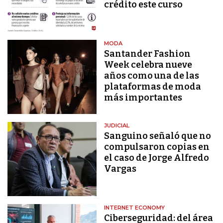
crédito este curso
MODA
Santander Fashion
Week celebra nueve
años como una de las
plataformas de moda
más importantes
JUDICIAL
Sanguino señaló que no
compulsaron copias en
el caso de Jorge Alfredo
Vargas
INTERNET ECONOMY
Ciberseguridad: del área