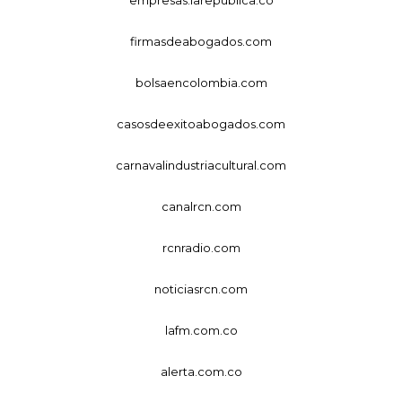
firmasdeabogados.com
bolsaencolombia.com
casosdeexitoabogados.com
carnavalindustriacultural.com
canalrcn.com
rcnradio.com
noticiasrcn.com
lafm.com.co
alerta.com.co