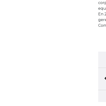
corp
equ
En 
ger
Com