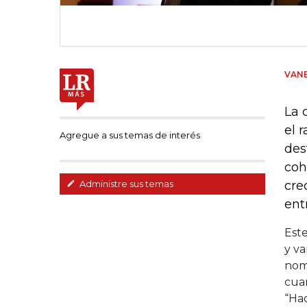
VANE
La 
el 
Agregue a sus temas de interés
des
coh
cre
Administre sus temas
ent
Este
y va
nom
cuan
“Hac