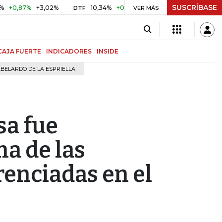
SUSCRÍBASE
87%
+3,02%
10,34%
+0,10%
+0,98%
$ 416,91
+$ 0,0
DTF
VER MÁS
UVR
CAJA FUERTE
INDICADORES
INSIDE
BELARDO DE LA ESPRIELLA
sa fue
a de las
enciadas en el