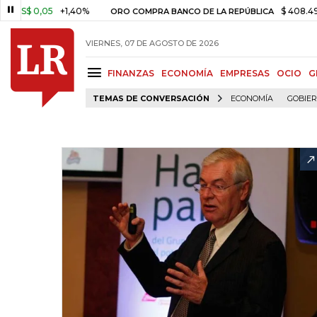
 0,05
+1,40%
$ 408.498,97
ORO COMPRA BANCO DE LA REPÚBLICA
VIERNES, 07 DE AGOSTO DE 2026
FINANZAS
ECONOMÍA
EMPRESAS
OCIO
G
TEMAS DE CONVERSACIÓN
ECONOMÍA
GOBIE