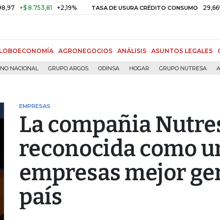
+$ 8.753,81
+2,19%
29,66%
+0,
TASA DE USURA CRÉDITO CONSUMO
LOBOECONOMÍA
AGRONEGOCIOS
ANÁLISIS
ASUNTOS LEGALES
RNO NACIONAL
GRUPO ARGOS
ODINSA
HOGAR
GRUPO NUTRESA
A
EMPRESAS
La compañia Nutre
reconocida como un
empresas mejor ger
país