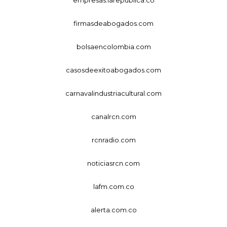
firmasdeabogados.com
bolsaencolombia.com
casosdeexitoabogados.com
carnavalindustriacultural.com
canalrcn.com
rcnradio.com
noticiasrcn.com
lafm.com.co
alerta.com.co