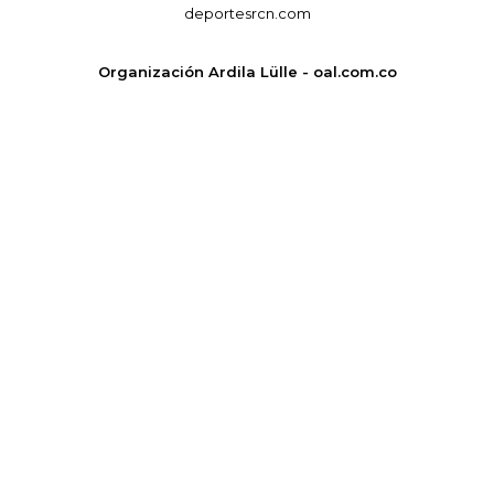
deportesrcn.com
Organización Ardila Lülle - oal.com.co