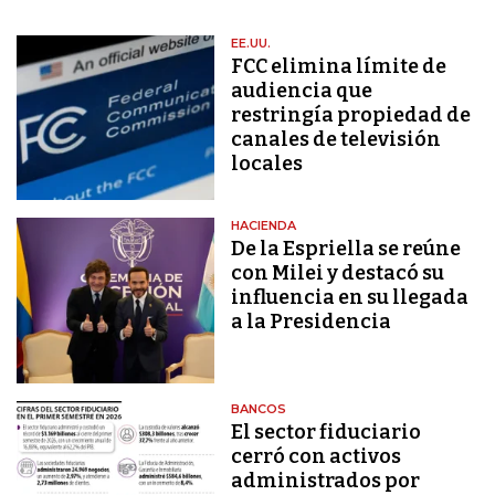
EE.UU.
FCC elimina límite de
audiencia que
restringía propiedad de
canales de televisión
locales
HACIENDA
De la Espriella se reúne
con Milei y destacó su
influencia en su llegada
a la Presidencia
BANCOS
El sector fiduciario
cerró con activos
administrados por