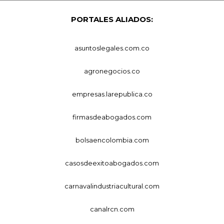
PORTALES ALIADOS:
asuntoslegales.com.co
agronegocios.co
empresas.larepublica.co
firmasdeabogados.com
bolsaencolombia.com
casosdeexitoabogados.com
carnavalindustriacultural.com
canalrcn.com