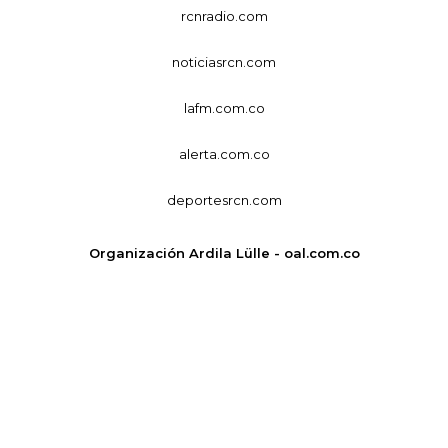
rcnradio.com
noticiasrcn.com
lafm.com.co
alerta.com.co
deportesrcn.com
Organización Ardila Lülle - oal.com.co